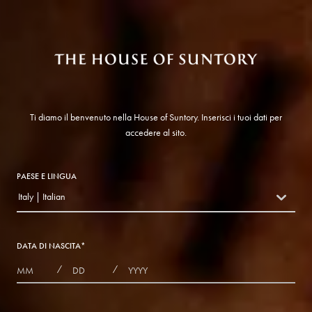
Ti diamo il benvenuto nella House of Suntory. Inserisci i tuoi dati per
accedere al sito.
PAESE E LINGUA
Italy | Italian
countryDropdown
DATA DI NASCITA
*
MONTHS
DAYS
YEAR
/
/