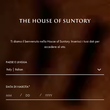
Ti diamo il benvenuto nella House of Suntory. Inserisci i tuoi dati per
accedere al sito.
PAESE E LINGUA
Italy | Italian
countryDropdown
DATA DI NASCITA
*
MONTHS
DAYS
YEAR
/
/