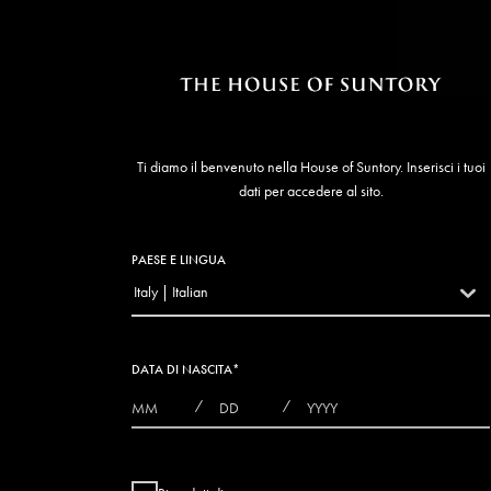
Ti diamo il benvenuto nella House of Suntory. Inserisci i tuoi
dati per accedere al sito.
PAESE E LINGUA
Italy | Italian
countryDropdown
DATA DI NASCITA
*
MONTHS
DAYS
YEAR
/
/