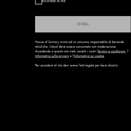
Ricordati di me
ENTRA
House of Suntory invita ad un consumo responsabile di bevande
alcoliche. L'alcol deve essere consumato con moderazione.
Accedendo a questo sito web, accetti i nostri
Termini e condizioni
, l'
Informativa sulla privacy
e l'
Informativa sui cookie
.
Per accedere al sito devi avere l'età legale per bere alcolici.