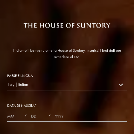
Ti diamo il benvenuto nella House of Suntory. Inserisci i tuoi dati per
accedere al sito.
PAESE E LINGUA
Italy | Italian
countryDropdown
DATA DI NASCITA
*
MONTHS
DAYS
YEAR
/
/