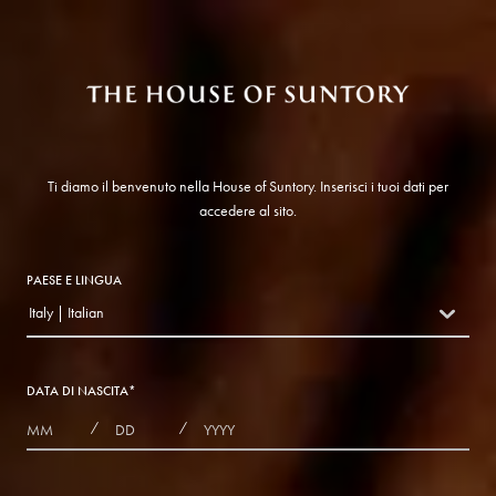
Ti diamo il benvenuto nella House of Suntory. Inserisci i tuoi dati per
accedere al sito.
PAESE E LINGUA
Italy | Italian
countryDropdown
DATA DI NASCITA
*
MONTHS
DAYS
YEAR
/
/