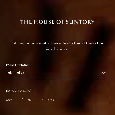
Ti diamo il benvenuto nella House of Suntory. Inserisci i tuoi dati per
accedere al sito.
PAESE E LINGUA
Italy | Italian
countryDropdown
DATA DI NASCITA
*
MONTHS
DAYS
YEAR
/
/