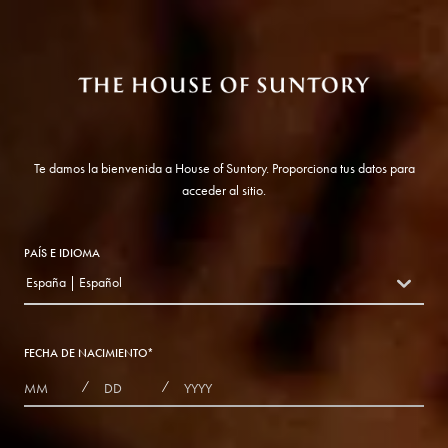
Te damos la bienvenida a House of Suntory. Proporciona tus datos para
acceder al sitio.
PAÍS E IDIOMA
España | Español
countryDropdown
FECHA DE NACIMIENTO
*
MONTHS
DAYS
YEAR
/
/