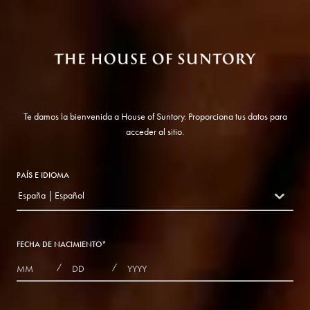
Te damos la bienvenida a House of Suntory. Proporciona tus datos para
acceder al sitio.
PAÍS E IDIOMA
España | Español
countryDropdown
FECHA DE NACIMIENTO
*
MONTHS
DAYS
YEAR
/
/