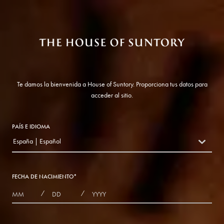
Te damos la bienvenida a House of Suntory. Proporciona tus datos para
acceder al sitio.
PAÍS E IDIOMA
España | Español
countryDropdown
FECHA DE NACIMIENTO
*
MONTHS
DAYS
YEAR
/
/