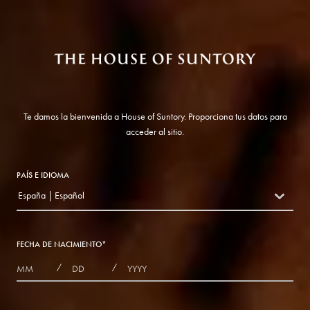
Te damos la bienvenida a House of Suntory. Proporciona tus datos para
acceder al sitio.
PAÍS E IDIOMA
España | Español
countryDropdown
FECHA DE NACIMIENTO
*
MONTHS
DAYS
YEAR
/
/