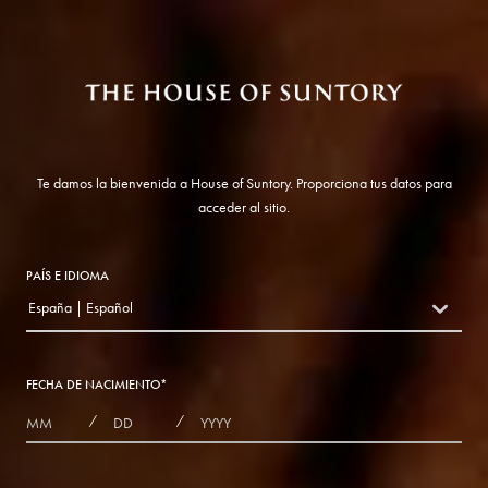
Te damos la bienvenida a House of Suntory. Proporciona tus datos para
acceder al sitio.
PAÍS E IDIOMA
España | Español
countryDropdown
FECHA DE NACIMIENTO
*
MONTHS
DAYS
YEAR
/
/