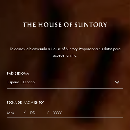
Te damos la bienvenida a House of Suntory. Proporciona tus datos para
acceder al sitio.
PAÍS E IDIOMA
España | Español
countryDropdown
FECHA DE NACIMIENTO
*
MONTHS
DAYS
YEAR
/
/