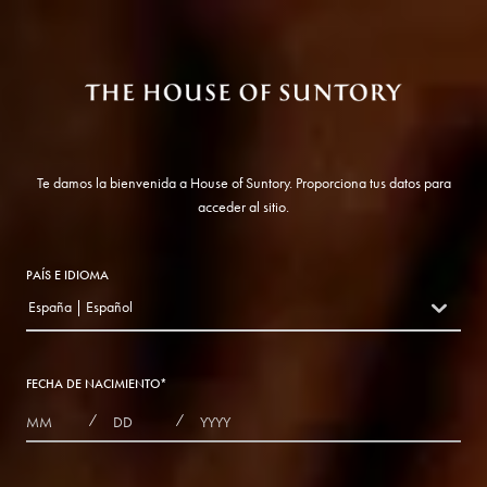
Te damos la bienvenida a House of Suntory. Proporciona tus datos para
acceder al sitio.
PAÍS E IDIOMA
España | Español
countryDropdown
FECHA DE NACIMIENTO
*
MONTHS
DAYS
YEAR
/
/