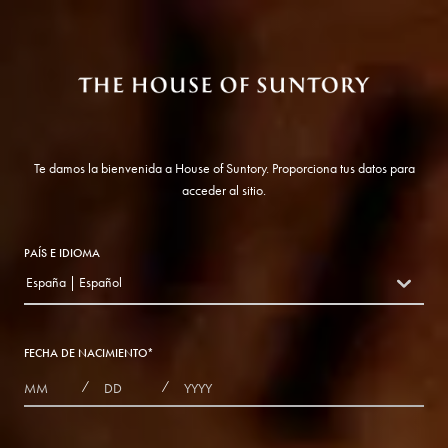
Te damos la bienvenida a House of Suntory. Proporciona tus datos para
acceder al sitio.
PAÍS E IDIOMA
España | Español
countryDropdown
FECHA DE NACIMIENTO
*
MONTHS
DAYS
YEAR
/
/