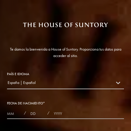
Te damos la bienvenida a House of Suntory. Proporciona tus datos para
acceder al sitio.
PAÍS E IDIOMA
España | Español
countryDropdown
FECHA DE NACIMIENTO
*
MONTHS
DAYS
YEAR
/
/