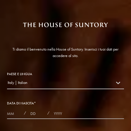
Ti diamo il benvenuto nella House of Suntory. Inserisci i tuoi dati per
accedere al sito.
PAESE E LINGUA
Italy | Italian
countryDropdown
DATA DI NASCITA
*
MONTHS
DAYS
YEAR
/
/