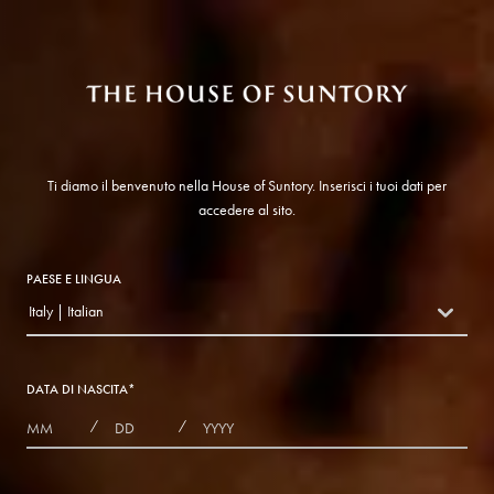
Ti diamo il benvenuto nella House of Suntory. Inserisci i tuoi dati per
accedere al sito.
PAESE E LINGUA
Italy | Italian
countryDropdown
DATA DI NASCITA
*
MONTHS
DAYS
YEAR
/
/