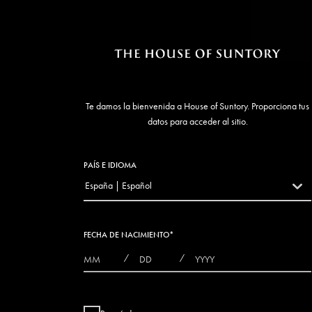
Te damos la bienvenida a House of Suntory. Proporciona tus
datos para acceder al sitio.
PAÍS E IDIOMA
España | Español
countryDropdown
FECHA DE NACIMIENTO
*
MONTHS
DAYS
YEAR
/
/