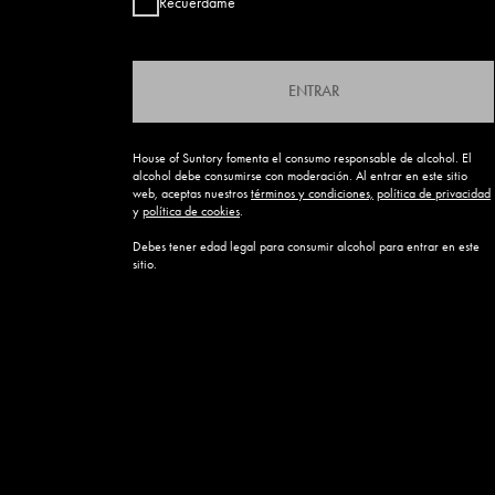
Recuérdame
ENTRAR
House of Suntory fomenta el consumo responsable de alcohol. El
alcohol debe consumirse con moderación. Al entrar en este sitio
web, aceptas nuestros
términos y condiciones,
política de privacidad
y
política de cookies
.
Debes tener edad legal para consumir alcohol para entrar en este
sitio.