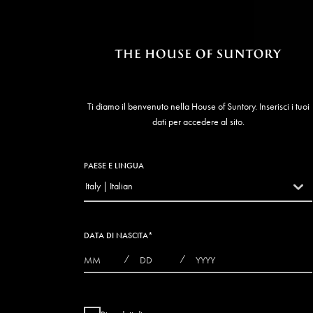
Ti diamo il benvenuto nella House of Suntory. Inserisci i tuoi
dati per accedere al sito.
PAESE E LINGUA
Italy | Italian
countryDropdown
DATA DI NASCITA
*
MONTHS
DAYS
YEAR
/
/