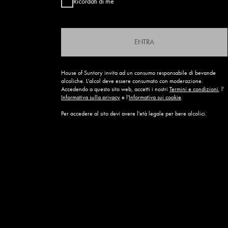
Ricordati di me
ENTRA
House of Suntory invita ad un consumo responsabile di bevande
alcoliche. L'alcol deve essere consumato con moderazione.
Accedendo a questo sito web, accetti i nostri
Termini e condizioni
, l'
Informativa sulla privacy
e l'
Informativa sui cookie
.
Per accedere al sito devi avere l'età legale per bere alcolici.