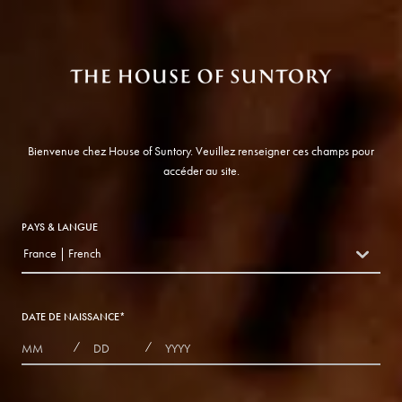
Bienvenue chez House of Suntory. Veuillez renseigner ces champs pour
accéder au site.
PAYS & LANGUE
France | French
countryDropdown
DATE DE NAISSANCE
*
MONTHS
DAYS
YEAR
/
/