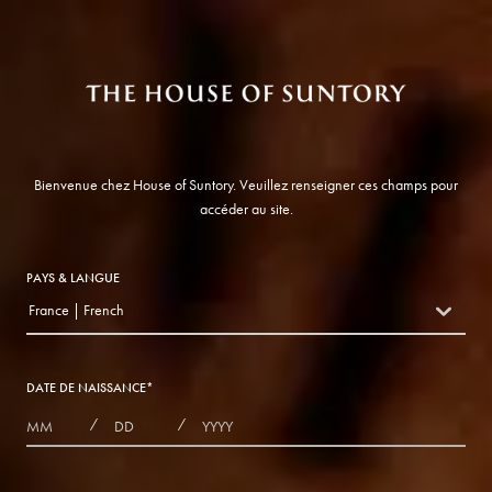
Bienvenue chez House of Suntory. Veuillez renseigner ces champs pour
accéder au site.
PAYS & LANGUE
France | French
countryDropdown
DATE DE NAISSANCE
*
MONTHS
DAYS
YEAR
/
/