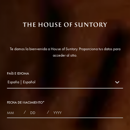
Te damos la bienvenida a House of Suntory. Proporciona tus datos para
acceder al sitio.
PAÍS E IDIOMA
España | Español
countryDropdown
FECHA DE NACIMIENTO
*
MONTHS
DAYS
YEAR
/
/