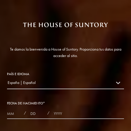
Te damos la bienvenida a House of Suntory. Proporciona tus datos para
acceder al sitio.
PAÍS E IDIOMA
España | Español
countryDropdown
FECHA DE NACIMIENTO
*
MONTHS
DAYS
YEAR
/
/