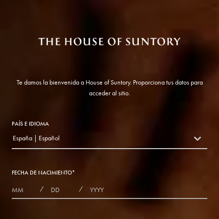
Te damos la bienvenida a House of Suntory. Proporciona tus datos para
acceder al sitio.
PAÍS E IDIOMA
España | Español
countryDropdown
FECHA DE NACIMIENTO
*
MONTHS
DAYS
YEAR
/
/