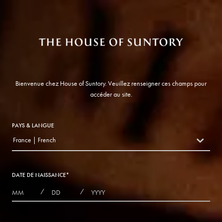
Bienvenue chez House of Suntory. Veuillez renseigner ces champs pour
accéder au site.
PAYS & LANGUE
France | French
countryDropdown
DATE DE NAISSANCE
*
MONTHS
DAYS
YEAR
/
/