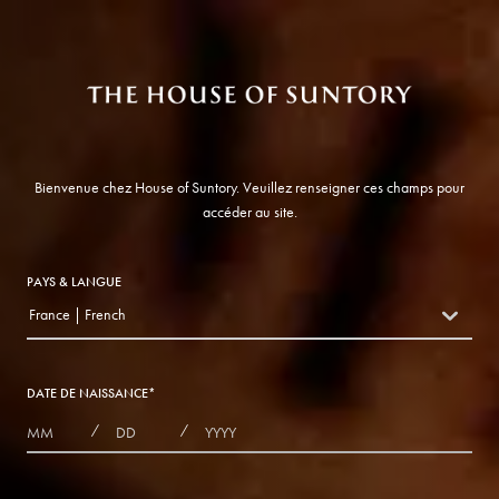
Bienvenue chez House of Suntory. Veuillez renseigner ces champs pour
accéder au site.
PAYS & LANGUE
France | French
countryDropdown
DATE DE NAISSANCE
*
MONTHS
DAYS
YEAR
/
/