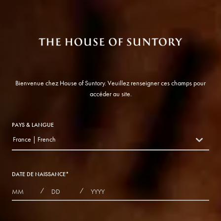
Bienvenue chez House of Suntory. Veuillez renseigner ces champs pour
accéder au site.
PAYS & LANGUE
France | French
countryDropdown
DATE DE NAISSANCE
*
MONTHS
DAYS
YEAR
/
/