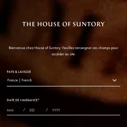
Bienvenue chez House of Suntory. Veuillez renseigner ces champs pour
accéder au site.
PAYS & LANGUE
France | French
countryDropdown
DATE DE NAISSANCE
*
MONTHS
DAYS
YEAR
/
/