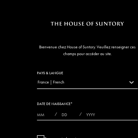
Bienvenue chez House of Suntory. Veuillez renseigner ces
champs pour accéder au site.
PAYS & LANGUE
France | French
countryDropdown
DATE DE NAISSANCE
*
MONTHS
DAYS
YEAR
/
/