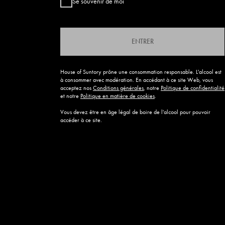
Se souvenir de moi
ENTRER
House of Suntory prône une consommation responsable. L'alcool est
à consommer avec modération. En accédant à ce site Web, vous
acceptez nos
Conditions générales
, notre
Politique de confidentialité
et notre
Politique en matière de cookies
.
Vous devez être en âge légal de boire de l'alcool pour pouvoir
accéder à ce site.