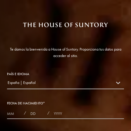
Te damos la bienvenida a House of Suntory. Proporciona tus datos para
acceder al sitio.
PAÍS E IDIOMA
España | Español
countryDropdown
FECHA DE NACIMIENTO
*
MONTHS
DAYS
YEAR
/
/