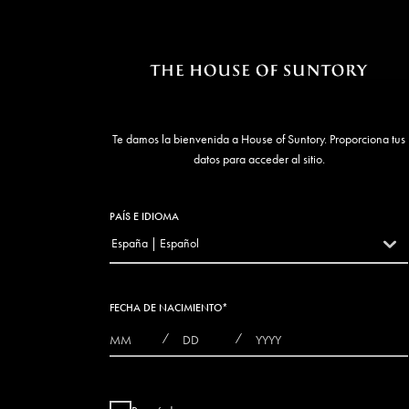
Te damos la bienvenida a House of Suntory. Proporciona tus
datos para acceder al sitio.
PAÍS E IDIOMA
España | Español
countryDropdown
FECHA DE NACIMIENTO
*
MONTHS
DAYS
YEAR
/
/