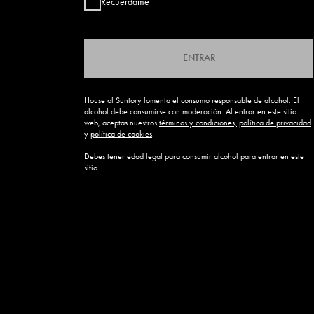
Recuérdame
ENTRAR
House of Suntory fomenta el consumo responsable de alcohol. El
alcohol debe consumirse con moderación. Al entrar en este sitio
web, aceptas nuestros
términos y condiciones,
política de privacidad
y
política de cookies
.
Debes tener edad legal para consumir alcohol para entrar en este
sitio.