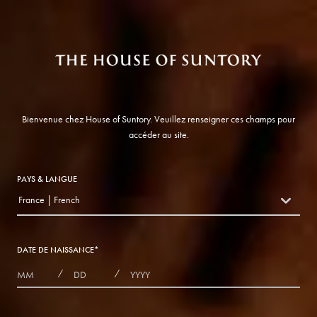
Bienvenue chez House of Suntory. Veuillez renseigner ces champs pour
accéder au site.
PAYS & LANGUE
France | French
countryDropdown
DATE DE NAISSANCE
*
MONTHS
DAYS
YEAR
/
/