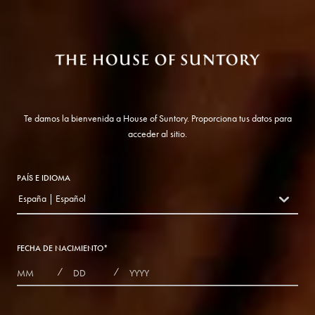
Te damos la bienvenida a House of Suntory. Proporciona tus datos para
acceder al sitio.
PAÍS E IDIOMA
España | Español
countryDropdown
FECHA DE NACIMIENTO
*
MONTHS
DAYS
YEAR
/
/